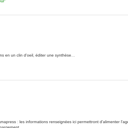
eur"
s en un clin d'oeil, éditer une synthèse…
apress : les informations renseignées ici permettront d'alimenter l'age
d'émargement…