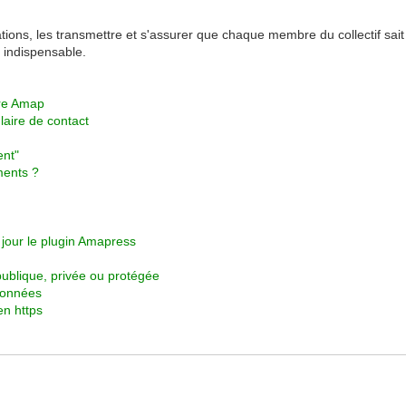
mations, les transmettre et s'assurer que chaque membre du collectif sai
t indispensable.
tre Amap
aire de contact
ent"
ents ?
 jour le plugin Amapress
blique, privée ou protégée
données
n https