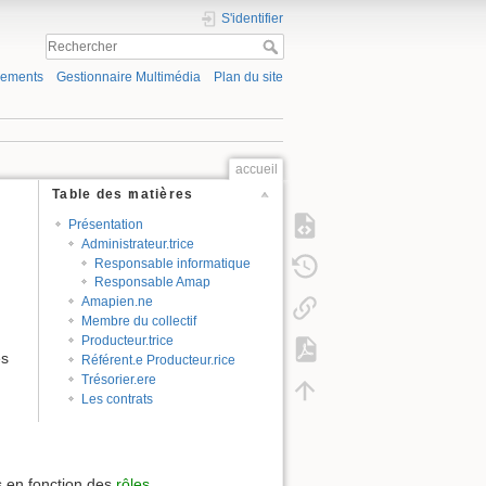
S'identifier
gements
Gestionnaire Multimédia
Plan du site
accueil
Table des matières
Présentation
Administrateur.trice
Responsable informatique
Responsable Amap
Amapien.ne
Membre du collectif
Producteur.trice
es
Référent.e Producteur.rice
Trésorier.ere
Les contrats
s en fonction des
rôles
.