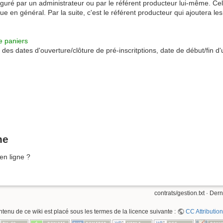
iguré par un administrateur ou par le référent producteur lui-même. Cel
e en général. Par la suite, c'est le référent producteur qui ajoutera les 
e paniers
 des dates d'ouverture/clôture de pré-inscritptions, date de début/fin d
ne
en ligne ?
contrats/gestion.txt
· Dern
ntenu de ce wiki est placé sous les termes de la licence suivante :
CC Attribution